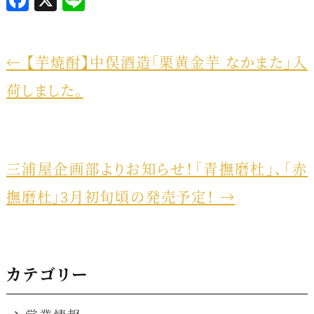
a
i
c
n
e
e
←
【芋焼酎】中俣酒造「栗黄金芋 なかまた」入
b
荷しました。
o
o
k
三浦屋企画部よりお知らせ！「青撫磨杜」、「赤
撫磨杜」3月初旬頃の発売予定！
→
カテゴリー