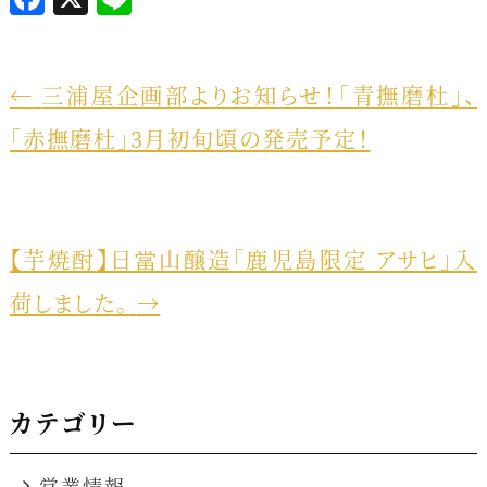
a
i
c
n
e
e
←
三浦屋企画部よりお知らせ！「青撫磨杜」、
b
「赤撫磨杜」3月初旬頃の発売予定！
o
o
k
【芋焼酎】日當山醸造「鹿児島限定 アサヒ」入
荷しました。
→
カテゴリー
営業情報