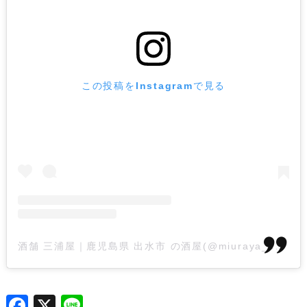
この投稿をInstagramで見る
酒舗 三浦屋｜鹿児島県 出水市 の酒屋(@miuraya_syotyu)がシェアした投稿
F
X
L