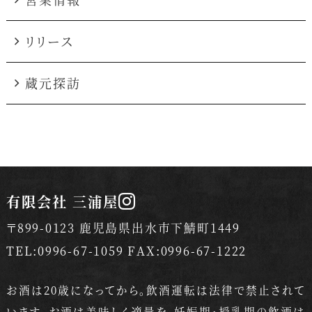
リリース
蔵元探訪
有限会社 三浦屋
〒899-0123 鹿児島県出水市下鯖町1449
TEL:0996-67-1059 FAX:0996-67-1222
お酒は20歳になってから。飲酒運転は法律で禁止されて
います。
お酒は美味しく適量を。妊娠期・授乳期の飲酒は