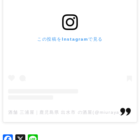
この投稿をInstagramで見る
酒舗 三浦屋｜鹿児島県 出水市 の酒屋(@miuraya_syotyu)がシェアした投稿
F
X
L