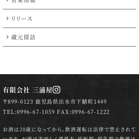
リリース
蔵元探訪
有限会社 三浦屋
〒899-0123 鹿児島県出水市下鯖町1449
TEL:0996-67-1059 FAX:0996-67-1222
お酒は20歳になってから。飲酒運転は法律で禁止されて
います。
お酒は美味しく適量を。妊娠期・授乳期の飲酒は