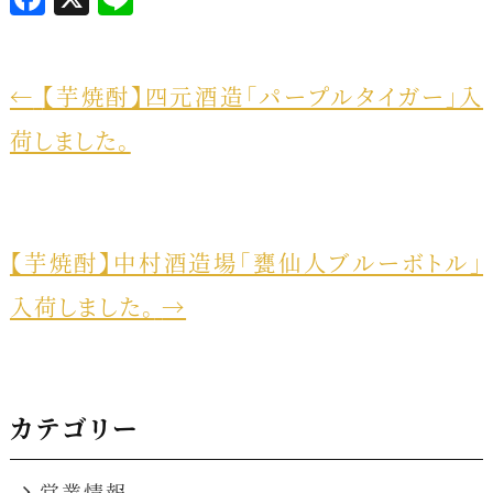
a
i
c
n
e
e
←
【芋焼酎】四元酒造「パープルタイガー」入
b
荷しました。
o
o
k
【芋焼酎】中村酒造場「甕仙人ブルーボトル」
入荷しました。
→
カテゴリー
営業情報