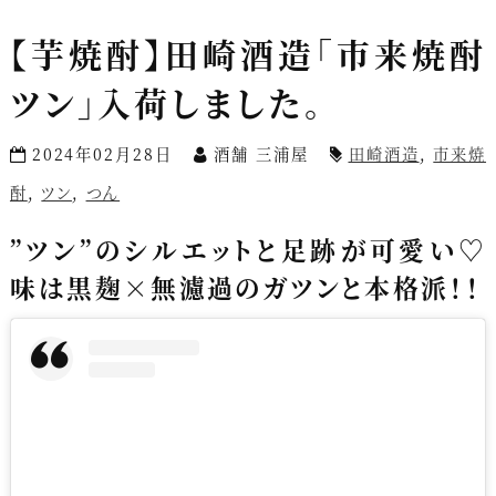
【芋焼酎】田崎酒造「市来焼酎
ツン」入荷しました。
2024年02月28日
酒舗 三浦屋
田崎酒造
,
市来焼
酎
,
ツン
,
つん
”ツン”のシルエットと足跡が可愛い♡
味は黒麹×無濾過のガツンと本格派！！