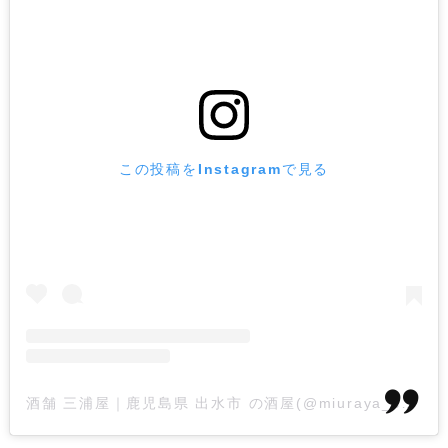
この投稿をInstagramで見る
酒舗 三浦屋｜鹿児島県 出水市 の酒屋(@miuraya_syotyu)がシェアした投稿