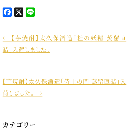
F
X
L
a
i
c
n
e
e
←
【芋焼酎】太久保酒造「杜の妖精 蒸留直
b
詰」入荷しました。
o
o
k
【芋焼酎】太久保酒造「侍士の門 蒸留直詰」入
荷しました。
→
カテゴリー