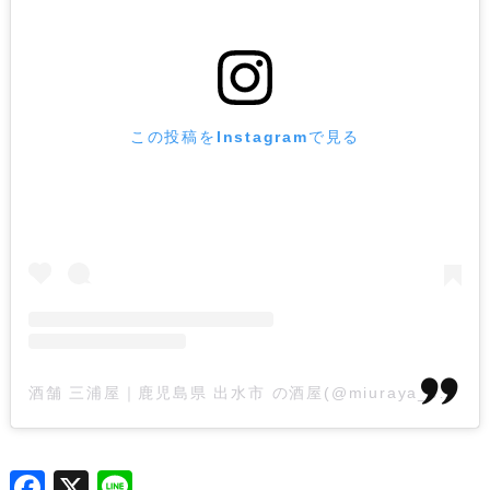
この投稿をInstagramで見る
酒舗 三浦屋｜鹿児島県 出水市 の酒屋(@miuraya_syotyu)がシェアした投稿
F
X
L