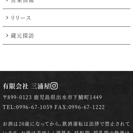
リリース
蔵元探訪
有限会社 三浦屋
〒899-0123 鹿児島県出水市下鯖町1449
TEL:0996-67-1059 FAX:0996-67-1222
お酒は20歳になってから。飲酒運転は法律で禁止されて
います。
お酒は美味しく適量を。妊娠期・授乳期の飲酒は