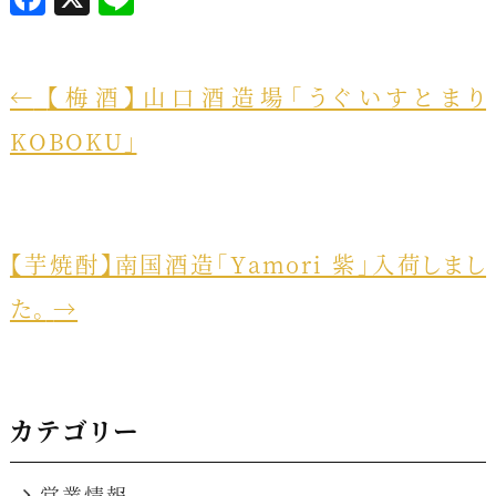
a
i
c
n
e
e
←
【梅酒】山口酒造場「うぐいすとまり
b
KOBOKU」
o
o
k
【芋焼酎】南国酒造「Yamori 紫」入荷しまし
た。
→
カテゴリー
営業情報