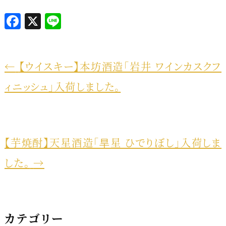
F
X
L
a
i
c
n
e
e
←
【ウイスキー】本坊酒造「岩井 ワインカスクフ
b
ィニッシュ」入荷しました。
o
o
k
【芋焼酎】天星酒造「旱星 ひでりぼし」入荷しま
した。
→
カテゴリー