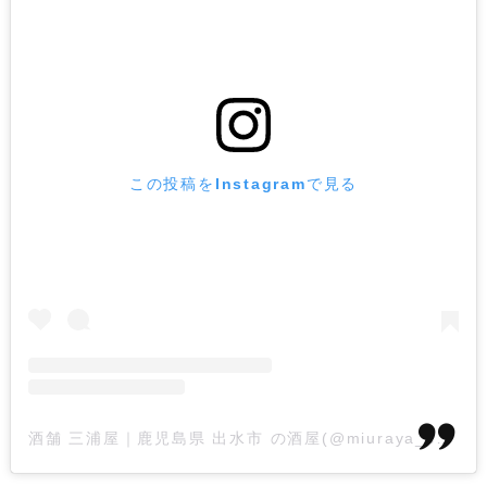
この投稿をInstagramで見る
酒舗 三浦屋｜鹿児島県 出水市 の酒屋(@miuraya_syotyu)がシェアした投稿