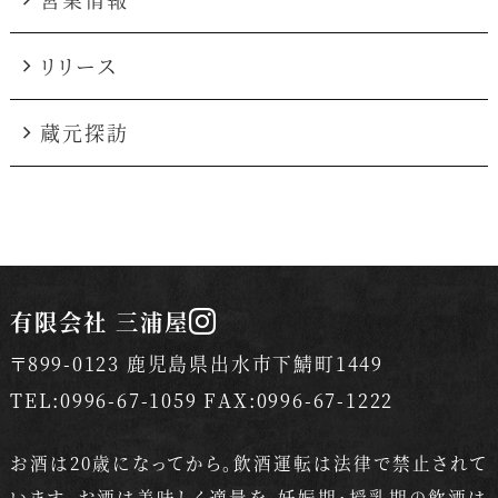
リリース
蔵元探訪
有限会社 三浦屋
〒899-0123 鹿児島県出水市下鯖町1449
TEL:0996-67-1059 FAX:0996-67-1222
お酒は20歳になってから。飲酒運転は法律で禁止されて
います。
お酒は美味しく適量を。妊娠期・授乳期の飲酒は