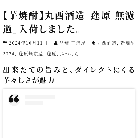
【芋焼酎】丸西酒造「蓬原 無濾
過」入荷しました。
2024年10月11日
酒舗 三浦屋
丸西酒造
,
新焼酎
2024
,
蓬原無濾過
,
蓬原
,
ふつはら
出来たての旨みと、ダイレクトにくる
芋々しさが魅力