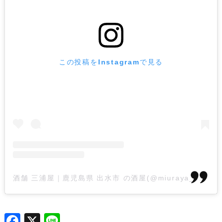
この投稿をInstagramで見る
酒舗 三浦屋｜鹿児島県 出水市 の酒屋(@miuraya_syotyu)がシェアした投稿
F
X
L