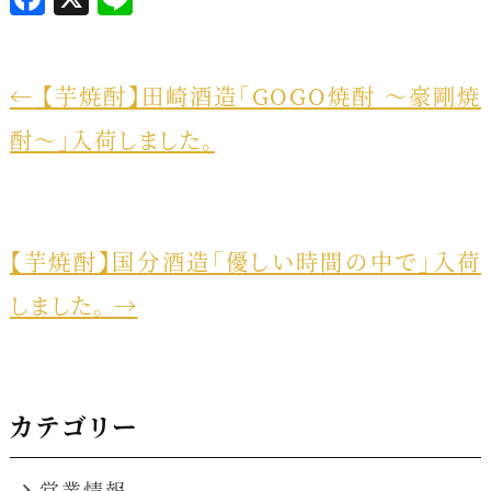
a
i
c
n
e
e
←
【芋焼酎】田崎酒造「GOGO焼酎 ～豪剛焼
b
酎～」入荷しました。
o
o
k
【芋焼酎】国分酒造「優しい時間の中で」入荷
しました。
→
カテゴリー
営業情報