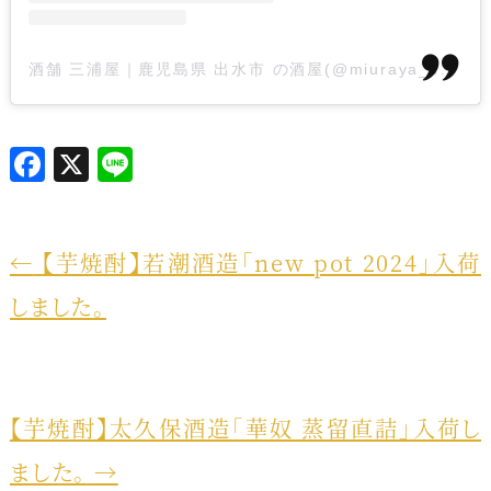
酒舗 三浦屋｜鹿児島県 出水市 の酒屋(@miuraya_syotyu)がシェアした投稿
F
X
L
a
i
c
n
e
e
←
【芋焼酎】若潮酒造「new pot 2024」入荷
b
しました。
o
o
k
【芋焼酎】太久保酒造「華奴 蒸留直詰」入荷し
ました。
→