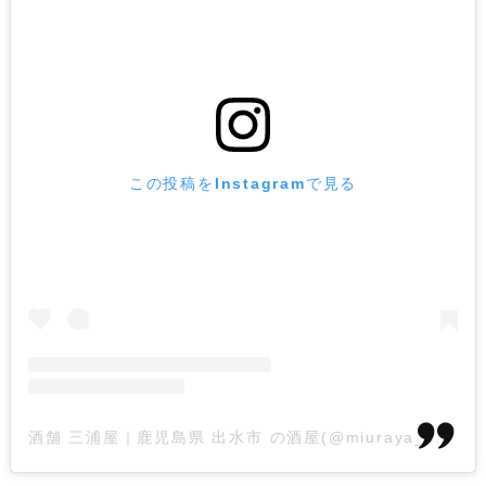
この投稿をInstagramで見る
酒舗 三浦屋｜鹿児島県 出水市 の酒屋(@miuraya_syotyu)がシェアした投稿