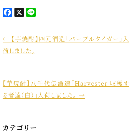
F
X
L
a
i
c
n
e
e
←
【芋焼酎】四元酒造「パープルタイガー」入
b
荷しました。
o
o
k
【芋焼酎】八千代伝酒造「Harvester 収穫す
る者達（白）」入荷しました。
→
カテゴリー