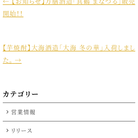
e
e
←
【お知らせ】万膳酒造「真鶴 まなづる」販売
b
開始！！
o
o
k
【芋焼酎】大海酒造「大海 冬の華」入荷しまし
た。
→
カテゴリー
営業情報
リリース