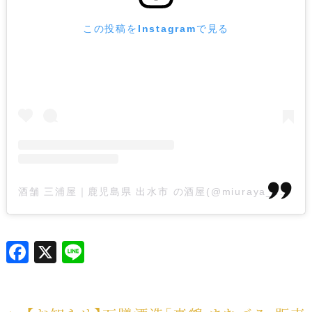
この投稿をInstagramで見る
酒舗 三浦屋｜鹿児島県 出水市 の酒屋(@miuraya_syotyu)がシェアした投稿
F
X
L
a
i
c
n