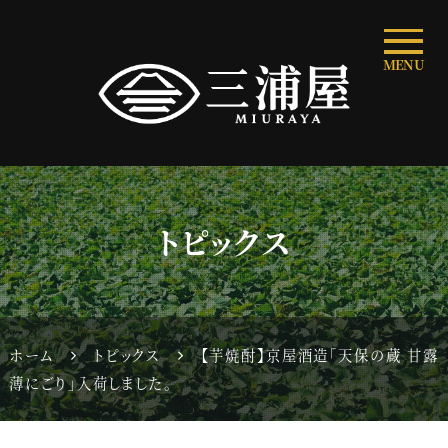
MENU
トピックス
ホーム
トピックス
【芋焼酎】京屋酒造「天保の蔵 甘露
薄にごり」入荷しました。