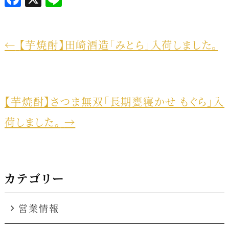
a
i
c
n
e
e
←
【芋焼酎】田崎酒造「みとら」入荷しました。
b
o
o
【芋焼酎】さつま無双「長期甕寝かせ もぐら」入
k
荷しました。
→
カテゴリー
営業情報