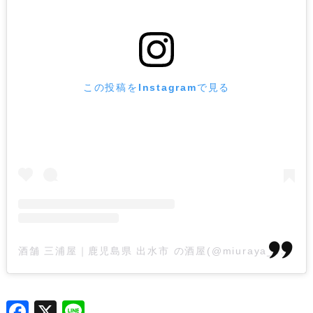
この投稿をInstagramで見る
酒舗 三浦屋｜鹿児島県 出水市 の酒屋(@miuraya_syotyu)がシェアした投稿
F
X
L