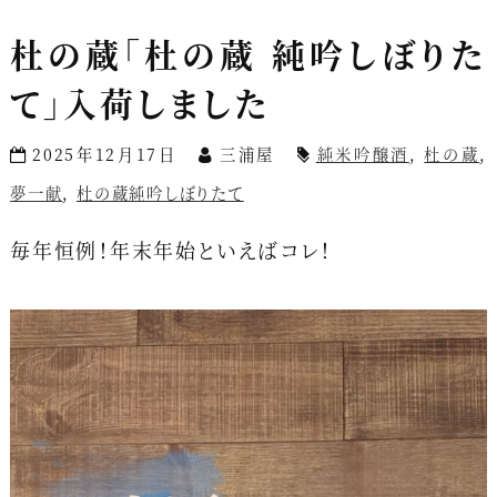
杜の蔵「杜の蔵 純吟しぼりた
て」入荷しました
2025年12月17日
三浦屋
純米吟醸酒
,
杜の蔵
,
夢一献
,
杜の蔵純吟しぼりたて
毎年恒例！年末年始といえばコレ！