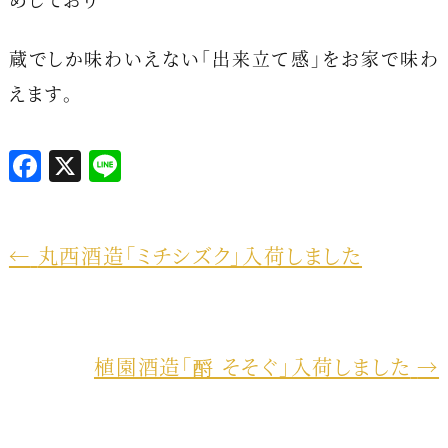
蔵でしか味わいえない「出来立て感」をお家で味わ
えます。
F
X
L
a
i
c
n
e
e
←
丸西酒造「ミチシズク」入荷しました
b
o
o
植園酒造「酹 そそぐ」入荷しました
→
k