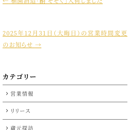
e
e
←
植園酒造「酹 そそぐ」入荷しました
b
o
o
2025年12月31日（大晦日）の営業時間変更
k
のお知らせ
→
カテゴリー
営業情報
リリース
蔵元探訪