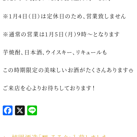
※1月4日（日）は定休日のため、営業致しません
※通常の営業は1月5日（月）９時～となります
芋焼酎、日本酒、ウイスキー、リキュールも
この時期限定の美味しいお酒がたくさんあります⛄
ご来店を心よりお待ちしております！
F
X
L
a
i
c
n