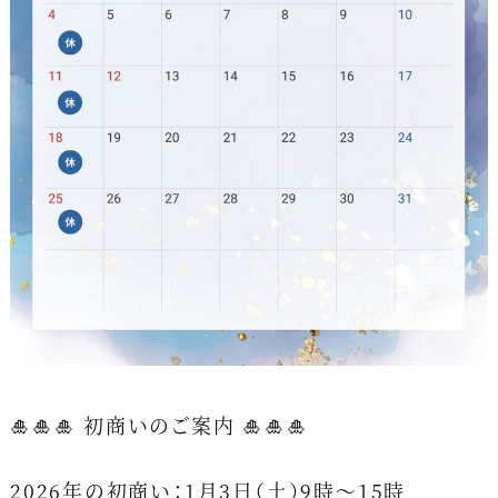
🎍🎍🎍 初商いのご案内 🎍🎍🎍
2026年の初商い：1月3日（土）9時～15時