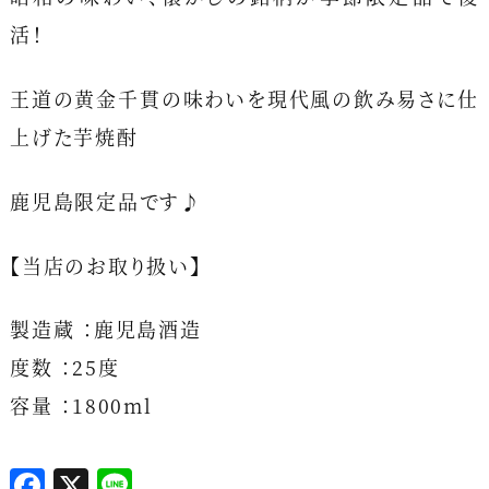
活！
王道の黄金千貫の味わいを現代風の飲み易さに仕
上げた芋焼酎
鹿児島限定品です♪
【当店のお取り扱い】
製造蔵 ：鹿児島酒造
度数 ：25度
容量 ：1800ml
F
X
L