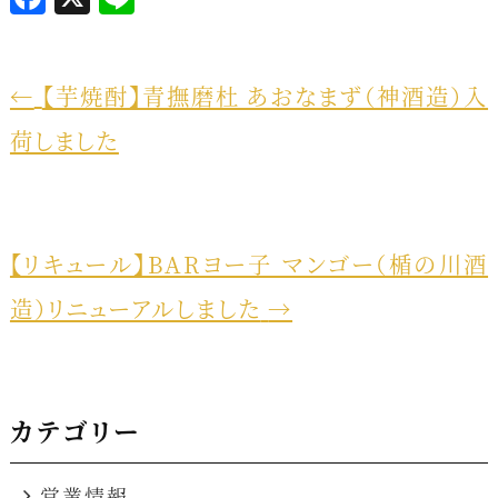
a
i
c
n
e
e
←
【芋焼酎】青撫磨杜 あおなまず（神酒造）入
b
荷しました
o
o
k
【リキュール】BARヨー子 マンゴー（楯の川酒
造）リニューアルしました
→
カテゴリー
営業情報