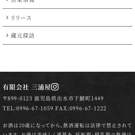
リリース
蔵元探訪
有限会社 三浦屋
〒899-0123 鹿児島県出水市下鯖町1449
TEL:0996-67-1059 FAX:0996-67-1222
お酒は20歳になってから。飲酒運転は法律で禁止されて
います。
お酒は美味しく適量を。妊娠期・授乳期の飲酒は