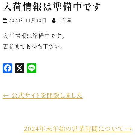
入荷情報は準備中です
2023年11月30日
三浦屋
入荷情報は準備中です。
更新までお待ち下さい。
F
X
L
a
i
c
n
e
e
←
公式サイトを開設しました
b
o
o
2024年末年始の営業時間について
→