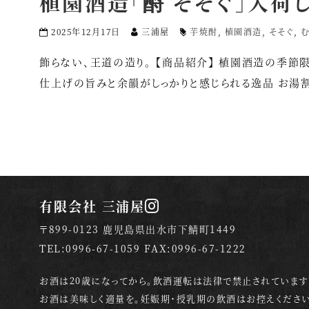
植園酒造「酹 そそぐ」入荷
2025年12月17日
三浦屋
芋焼酎
,
植園酒造
,
そそぐ
,
飾らない、王道の造り。 【商品紹介】 植園酒造の季節
仕上げの旨みと余韻がしっかりと感じられる逸品 お湯割り
有限会社 三浦屋
〒899-0123 鹿児島県出水市下鯖町1449
TEL:0996-67-1059 FAX:0996-67-1222
お酒は20歳になってから。飲酒運転は法律で禁止されています
お酒は美味しく適量を。妊娠期・授乳期の飲酒はお控えください