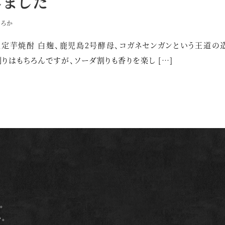
しました
むろか
限定芋焼酎 白麹、鹿児島2号酵母、コガネセンガンという王道の
はもちろんですが、ソーダ割りも香りを楽し […]
。
。