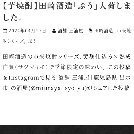
【芋焼酎】田崎酒造「ぷう」入荷しま
した。
2024年04月17日
酒舗 三浦屋
田崎酒造
,
市来焼
酎シリーズ
,
ぷう
田崎酒造の市来焼酎シリーズ、黄麹仕込み×熟成
白豊（サツマイモ）で季節限定の味わい。 この投稿
をInstagramで見る 酒舗 三浦屋｜鹿児島県 出水
市 の酒屋(@miuraya_syotyu)がシェアした投稿