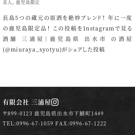
美人
,
鹿児島限定
長島5つの蔵元の原酒を絶妙ブレンド！ 年に一度
の鹿児島限定品！ この投稿をInstagramで見る
酒舗 三浦屋｜鹿児島県 出水市 の酒屋
(@miuraya_syotyu)がシェアした投稿
有限会社 三浦屋
〒899-0123 鹿児島県出水市下鯖町1449
TEL:0996-67-1059 FAX:0996-67-1222