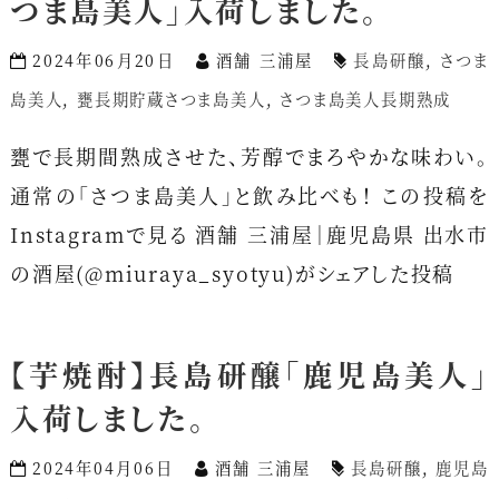
つま島美人」入荷しました。
2024年06月20日
酒舗 三浦屋
長島研醸
,
さつま
島美人
,
甕長期貯蔵さつま島美人
,
さつま島美人長期熟成
甕で長期間熟成させた、芳醇でまろやかな味わい。
通常の「さつま島美人」と飲み比べも！ この投稿を
Instagramで見る 酒舗 三浦屋｜鹿児島県 出水市
の酒屋(@miuraya_syotyu)がシェアした投稿
【芋焼酎】長島研醸「鹿児島美人」
入荷しました。
2024年04月06日
酒舗 三浦屋
長島研醸
,
鹿児島