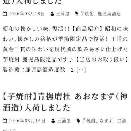
造）入荷しました
2026年03月18日
三浦屋
芋焼酎
,
鹿児島酒造
昭和の懐かしい味、復活！！ 【商品紹介】 昭和の味
わい、懐かしの銘柄が季節限定品で復活！ 王道の
黄金千貫の味わいを現代風の飲み易さに仕上げた
芋焼酎 鹿児島限定品です♪ 【当店のお取り扱い】
製造蔵 ：鹿児島酒造度数 ：2 […]
【芋焼酎】青撫磨杜 あおなまず（神
酒造）入荷しました
2026年03月16日
三浦屋
芋焼酎
,
なまず
,
古酒
,
ナマズ