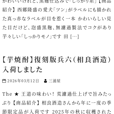
かわいいけれど、黒麹仕込みで「しっかり系」 【商品
紹介】 西郷隆盛の愛犬「ツン」がラベルにも描かれ
た真っ赤なラベルが目を惹く一本 かわいらしい見
た目だけど、泡盛黒麹、無濾過製法でコクがあり
芋々しい「しっかりモノ」です 田 […]
【芋焼酎】復刻版兵六（相良酒造）
入荷しました
2026年03月12日
三浦屋
The ★ 王道の味わい！ 荒濾過仕上げで旨みたっ
ぷり 【商品紹介】 相良酒造さんから年に一度の季
節限定品が入荷です 2025年の秋に収穫された