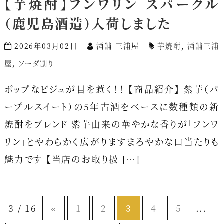
【芋焼酎】フンワリン スパークル
（鹿児島酒造）入荷しました
2026年03月02日
酒舗 三浦屋
芋焼酎
,
酒舗三浦
屋
,
ソーダ割り
ポップなビジュが目を惹く！！ 【商品紹介】 紫芋（パ
ープルスイート）の5年古酒をベースに数種類の新
焼酎をブレンド 紫芋由来の華やかな香りが「フンワ
リン」とやわらかく広がりますまろやかな口当たりも
魅力です 【当店のお取り扱 […]
3 / 16
«
1
2
3
4
5
...