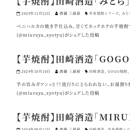
【芋焼酎】田崎酒造「みとら
2024年11月22日
酒舗 三浦屋
市来焼酎シリーズ
,
みと
ベニハルカの焼き芋仕込み。甘くてホックホクの芋焼酎です
(@miuraya_syotyu)がシェアした投稿
【芋焼酎】田崎酒造「GOG
2024年10月10日
酒舗 三浦屋
田崎酒造
,
GOGO焼酎
芋の旨みガツンッと！！流行りにとらわれない、お湯割り焼酎
(@miuraya_syotyu)がシェアした投稿
【芋焼酎】田崎酒造「MIRU
2024年09月12日
酒舗 三浦屋
田崎酒造
,
市来焼酎シリ