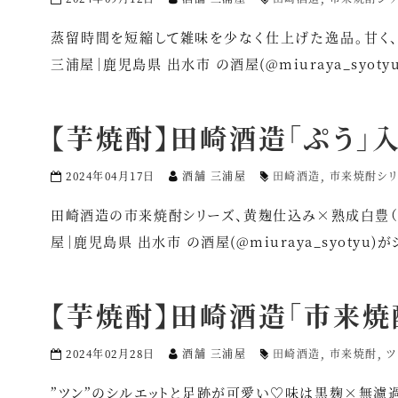
蒸留時間を短縮して雑味を少なく仕上げた逸品。甘く、スッ
三浦屋｜鹿児島県 出水市 の酒屋(@miuraya_syot
【芋焼酎】田崎酒造「ぷう」
2024年04月17日
酒舗 三浦屋
田崎酒造
,
市来焼酎シリ
田崎酒造の市来焼酎シリーズ、黄麹仕込み×熟成白豊（サツ
屋｜鹿児島県 出水市 の酒屋(@miuraya_syotyu)
【芋焼酎】田崎酒造「市来焼
2024年02月28日
酒舗 三浦屋
田崎酒造
,
市来焼酎
,
ツ
”ツン”のシルエットと足跡が可愛い♡味は黒麹×無濾過の